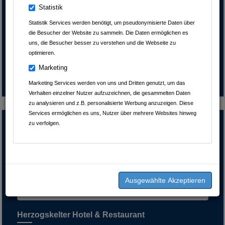
Statistik
Deutschland
Statistik Services werden benötigt, um pseudonymisierte Daten über
07138 / 52 67
die Besucher der Website zu sammeln. Die Daten ermöglichen es
07138 / 15 18
uns, die Besucher besser zu verstehen und die Webseite zu
info@schloss-massenbach.de
optimieren.
schloss-massenbach.de
Marketing
PROFIL
Marketing Services werden von uns und Dritten genutzt, um das
Verhalten einzelner Nutzer aufzuzeichnen, die gesammelten Daten
zu analysieren und z.B. personalisierte Werbung anzuzeigen. Diese
Services ermöglichen es uns, Nutzer über mehrere Websites hinweg
zu verfolgen.
Herzogskelter Hotel & Restaurant