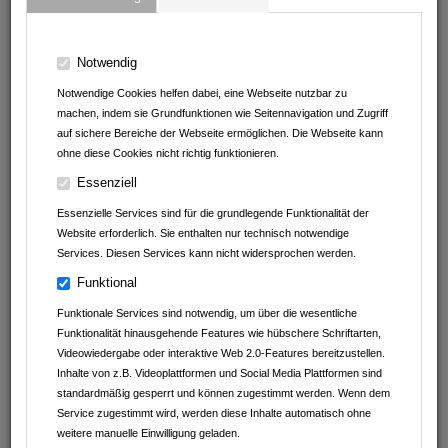
Notwendig
Notwendige Cookies helfen dabei, eine Webseite nutzbar zu
machen, indem sie Grundfunktionen wie Seitennavigation und Zugriff
auf sichere Bereiche der Webseite ermöglichen. Die Webseite kann
ohne diese Cookies nicht richtig funktionieren.
Billmann Bestattungen und Trauerhilfe
Essenziell
Massenbacher Str. 11/1
Essenzielle Services sind für die grundlegende Funktionalität der
74193
Schwaigern
Website erforderlich. Sie enthalten nur technisch notwendige
Baden-Württemberg
Services. Diesen Services kann nicht widersprochen werden.
Deutschland
Funktional
07138 / 815 57 55
Funktionale Services sind notwendig, um über die wesentliche
info@billmann-bestattungen.de
Funktionalität hinausgehende Features wie hübschere Schriftarten,
www.billmann-bestattungen.de
Videowiedergabe oder interaktive Web 2.0-Features bereitzustellen.
YouTube
Inhalte von z.B. Videoplattformen und Social Media Plattformen sind
standardmäßig gesperrt und können zugestimmt werden. Wenn dem
Service zugestimmt wird, werden diese Inhalte automatisch ohne
weitere manuelle Einwilligung geladen.