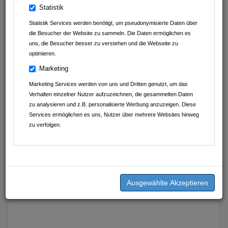
Ansprechpartner
Statistik
Frank Schöneberg
Statistik Services werden benötigt, um pseudonymisierte Daten über
(Inhaber)
die Besucher der Website zu sammeln. Die Daten ermöglichen es
uns, die Besucher besser zu verstehen und die Webseite zu
07138 / 815 57 55
optimieren.
info@billmann-bestattungen.de
Marketing
Marketing Services werden von uns und Dritten genutzt, um das
Verhalten einzelner Nutzer aufzuzeichnen, die gesammelten Daten
zu analysieren und z.B. personalisierte Werbung anzuzeigen. Diese
Services ermöglichen es uns, Nutzer über mehrere Websites hinweg
zu verfolgen.