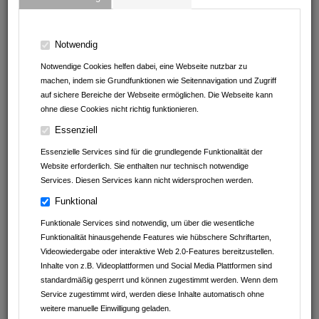
CLUB AUS DER REGION
Hier können Sie sparen!
Notwendig
ANGEBOTE VON
Notwendige Cookies helfen dabei, eine Webseite nutzbar zu
machen, indem sie Grundfunktionen wie Seitennavigation und Zugriff
Imbiss am Baumarkt
auf sichere Bereiche der Webseite ermöglichen. Die Webseite kann
ohne diese Cookies nicht richtig funktionieren.
Andrea Erath - Bosch Cookit Handelsvertretung
Essenziell
Müller Reisen
Essenzielle Services sind für die grundlegende Funktionalität der
Website erforderlich. Sie enthalten nur technisch notwendige
clever fit Mosbach
Services. Diesen Services kann nicht widersprochen werden.
Funktional
Leintalzoo Schwaigern
Funktionale Services sind notwendig, um über die wesentliche
aesthetic nails & beauty
Funktionalität hinausgehende Features wie hübschere Schriftarten,
Videowiedergabe oder interaktive Web 2.0-Features bereitzustellen.
Fachwerk Optik
Inhalte von z.B. Videoplattformen und Social Media Plattformen sind
standardmäßig gesperrt und können zugestimmt werden. Wenn dem
Service zugestimmt wird, werden diese Inhalte automatisch ohne
Kaffeefaktur
weitere manuelle Einwilligung geladen.