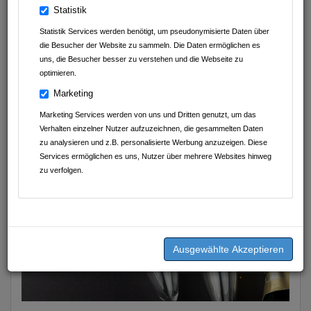
Autohaus Schwarz GmbH&Co.KG
Statistik
Statistik Services werden benötigt, um pseudonymisierte Daten über
Avdyli Immobilien
die Besucher der Website zu sammeln. Die Daten ermöglichen es
uns, die Besucher besser zu verstehen und die Webseite zu
Abnehmen im Liegen Sinsheim
optimieren.
D.A.S. Nachhilfeinstitut UG (haftungsbeschränkt)
Marketing
Marketing Services werden von uns und Dritten genutzt, um das
Geschmackvoll Food Club
Verhalten einzelner Nutzer aufzuzeichnen, die gesammelten Daten
zu analysieren und z.B. personalisierte Werbung anzuzeigen. Diese
K&J Kompressionsversorgung
Services ermöglichen es uns, Nutzer über mehrere Websites hinweg
zu verfolgen.